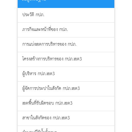
แผนผัง
เว็บไซต์
(Sitemap)
ประวัติ กปภ.
ตัว
ช่วย
ภารกิจและหน้าที่ของ กปภ.
เหลือ
การ
การแบ่งเขตการบริหารของ กปภ.
เข้า
ถึง
เว็บไซต์
โครงสร้างการบริหารของ กปภ.เขต3
หน้า
หลัก
ผู้บริหาร กปภ.เขต3
หรือ
โฮมเพจ
ผู้จัดการประปาในสังกัด กปภ.เขต3
หน้า
แจ้ง
เรื่อง
เขตพื้นที่รับผิดชอบ กปภ.เขต3
ร้อง
เรียน
สาขาในสังกัดของ กปภ.เขต3
หน้า
โทรศัพท์,โทรสาร,อีเมล์
หน้า