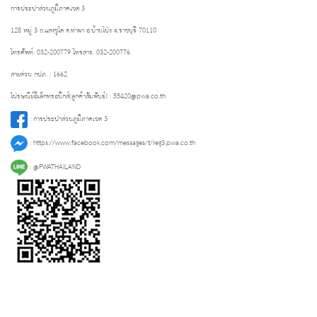
การประปาส่วนภูมิภาคเขต 3
128 หมู่ 3 ถ.แสงชูโต ต.ท่าผา อ.บ้านโป่ง จ.ราชบุรี 70110
โทรศัพท์. 032-200779 โทรสาร. 032-200776
สายด่วน กปภ. : 1662
ไปรษณีย์อิเล็กทรอนิกส์(ลูกค้าสัมพันธ์) :
55420@pwa.co.th
:
การประปาส่วนภูมิภาคเขต 3
:
https://www.facebook.com/messages/t/reg3.pwa.co.th
:
@PWATHAILAND