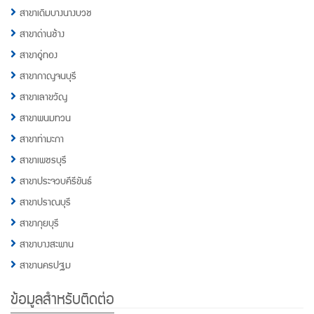
สาขาเดิมบางนางบวช
สาขาด่านช้าง
สาขาอู่ทอง
สาขากาญจนบุรี
สาขาเลาขวัญ
สาขาพนมทวน
สาขาท่ามะกา
สาขาเพชรบุรี
สาขาประจวบคีรีขันธ์
สาขาปราณบุรี
สาขากุยบุรี
สาขาบางสะพาน
สาขานครปฐม
ข้อมูลสำหรับติดต่อ