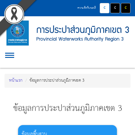
Accessibility
หน้า
Contact
ข้าม
ปุ่มปรับสีตัวอักษร และสีพื้
ปุ่มปรับสีตัวอักษ
ปุ่มปรับ
ความตัดกันของสี
ไป
Menu
แรก
ยัง
ตรา
เนื้อหา
(การ
(Skip
สัญลักษณ์
to
ประปา
และ
content)
ข้าม
ส่วน
ค่า
Main
Toggle Menu
ไป
ภูมิภาค
ยัง
นิยม
Menu
เมนู
การ
เขต
(Skip
to
หน้าแรก
ข้อมูลการประปาส่วนภูมิภาคเขต 3
ประปา
3)
menu)
ส่วน
หน้า
ค้นหา
ภูมิภาค
ข้อมูลการประปาส่วนภูมิภาคเขต 3
ข้อมูล
ใน
เว็บไซต์
(Search)
หน้า
ข้อมูลพื้นฐาน