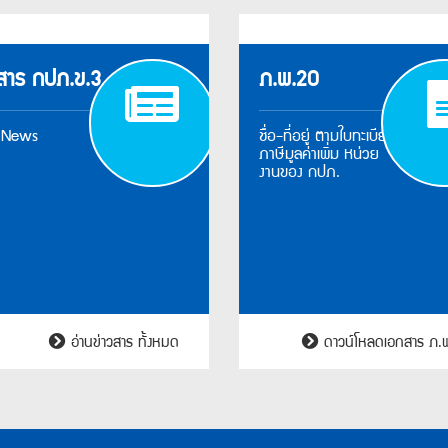
วสาร กปภ.ข.3
ภ.พ.20
PWA
 News
ชื่อ-ที่อยู่ ตามใบทะเบียน
News
ภาษีมูลค่าเพิ่ม หน่วย
งานของ กปภ.
อ่านข่าวสาร ทั้งหมด
ดาวน์โหลดเอกสาร ภ.