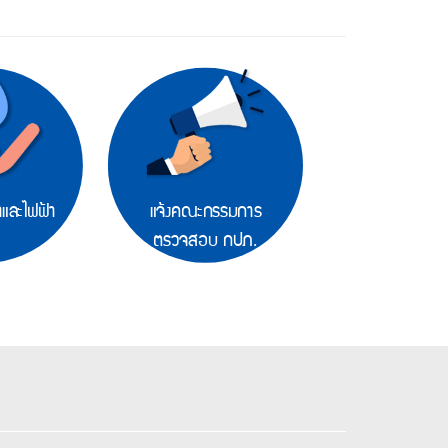
าและไฟฟ้า
แจ้งคณะกรรมการ
PWA 1662(An
ตรวจสอบ กปภ.