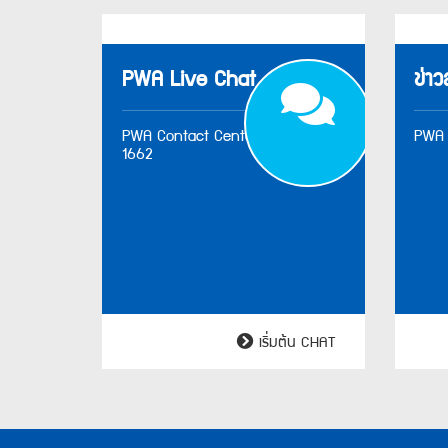
PWA Live Chat
ข่า
PWA
PWA Contact Center
PWA
Live
1662
Chat
เริ่มต้น CHAT