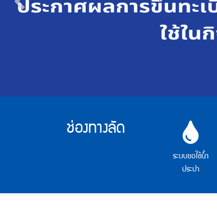
แผนผัง
เว็บไซต์
(Sitemap)
ตัว
ช่วย
เหลือ
การ
เข้า
ถึง
เว็บไซต์
หน้า
ช่อง
หลัก
ช่องทางลัด
หรือ
ทาง
โฮมเพจ
ลัด
หน้า
ระบบขอใช้น้ำ
แจ้ง
เรื่อง
ประปา
ร้อง
เรียน
หน้า
โทรศัพท์,โทรสาร,อีเมล์
หน้า