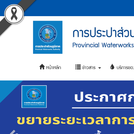
Accessibility
หน้า
Contact
ข้าม
ไป
Menu
แรก
ยัง
ตรา
เนื้อหา
(การ
(Skip
สัญลักษณ์
to
ประปา
และ
content)
ข้าม
ส่วน
ค่า
ไป
ยัง
ภูมิภาค
Main
นิยม
เมนู
หน้าหลัก
ข่าวสาร
บริการขอ
Menu
การ
เขต
(Skip
+
to
ประปา
Slide
3)
menu)
ส่วน
หน้า
Banner
ค้นหา
ภูมิภาค
ข้อมูล
ใน
เว็บไซต์
(Search)
หน้า