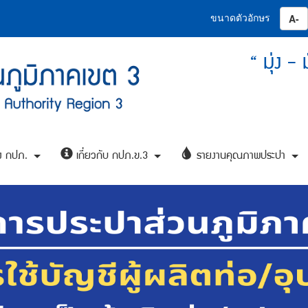
ขนาดตัวอักษร
ปุ
“ มุ่ง -
ง กปภ.
เกี่ยวกับ กปภ.ข.3
รายงานคุณภาพประปา
+
+
+