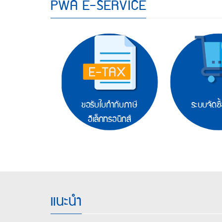
PWA E-SERVICE
คำถาม
ยอด
ฮิต
าบริการอื่นๆ
 Live Chat
่าน้ำประปา
สอบค่าน้ำ
ลดแบบคำขอ
62(IOS)
 Line
ขอรับใบกำกับภาษี
ระบบจัดซื้
ว็บไซต์
อิเล็กทรอนิกส์
แนะนำ
Hilight