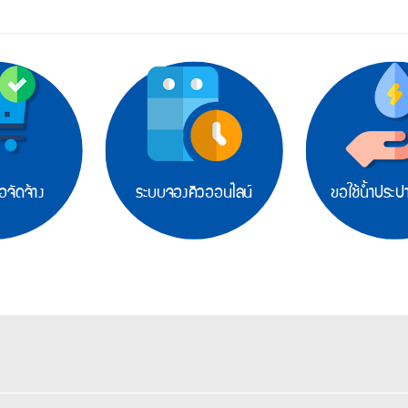
อจัดจ้าง
ระบบจองคิวออนไลน์
ขอใช้น้ำประป