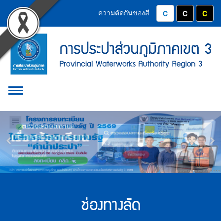
Accessibility
หน้า
Contact
ข้าม
ความตัดกันของสี
ปุ่มปรับสีตัวอักษร
ปุ่มปรับสีต
ปุ่ม
ไป
Menu
แรก
ยัง
ตรา
เนื้อหา
(การ
(Skip
สัญลักษณ์
to
ประปา
และ
content)
ข้าม
ส่วน
ค่า
Main
Toggle Menu
ไป
ยัง
ภูมิภาค
นิยม
Menu
เมนู
Slide
การ
เขต
(Skip
to
Banner
ประปา
3)
menu)
ส่วน
หน้า
ค้นหา
ภูมิภาค
ข้อมูล
ใน
ช่อง
เว็บไซต์
ช่องทางลัด
(Search)
ทาง
หน้า