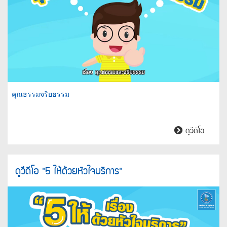
ส่วน
รวม
คุณธรรมจริยธรรม
คุณธรร
ดูวีดิโอ
จริยธร
ดูวีดีโอ "5 ให้ด้วยหัวใจบริการ"