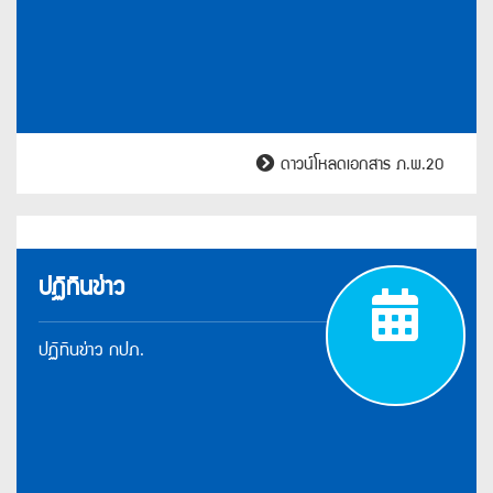
ดาวน์โหลดเอกสาร ภ.พ.20
ปฏิทินข่าว
ปฏิ
ปฏิทินข่าว กปภ.
ข่า
กป