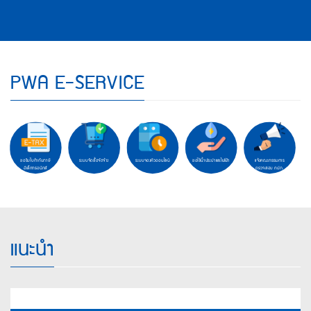
คำถาม
ยอด
ฮิต
PWA E-SERVICE
ขอรับใบกำกับภาษี
ระบบจัดซื้อจัดจ้าง
ระบบจองคิวออนไลน์
ขอใช้น้ำประปาและไฟฟ้า
แจ้งคณะกรรมการ
อิเล็กทรอนิกส์
ตรวจสอบ กปภ.
แนะนำ
Hilight