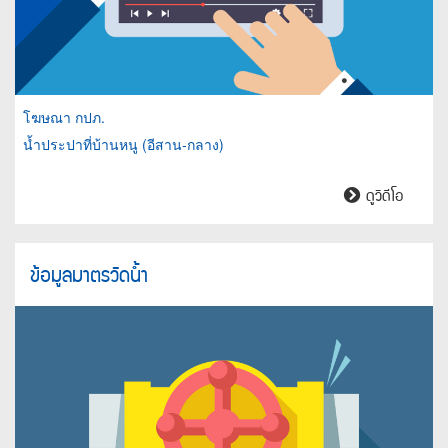
โฆษณา กปภ.
น้ำประปาที่บ้านหนู (อีสาน-กลาง)
น้ำ
ดูวิดีโอ
ประปา
ที่
บ้านหนู
ข้อมูลมาตรวัดน้ำ
(อีสาน-
กลาง)