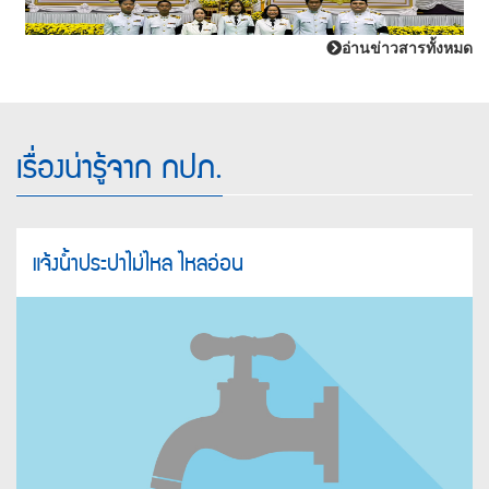
อ่านข่าวสารทั้งหมด
เรื่องน่ารู้จาก กปภ.
แจ้งน้ำประปาไม่ไหล ไหลอ่อน