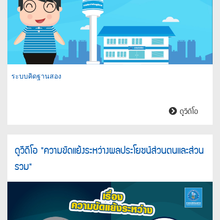
ระบบคิดฐานสอง
ระบบ
ดูวีดิโอ
คิด
ฐาน
สอง
ดูวีดีโอ "ความขัดแย้งระหว่างผลประโยชน์ส่วนตนและส่วน
รวม"