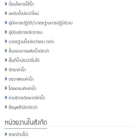
เงื่อนไขการใช้น้ำ
ขอติดตั้งประปาใหม่
คู่มือการปฏิบัติ/มาตรฐานการปฏิบัติงาน
คู่มือบริการประชาชน
มาตรฐานน้ำประปาของ กปภ.
ขั้นตอนการผลิตน้ำประปา
พื้นที่น้ำประปาดื่มได้
อัตราค่าน้ำ
ตรวจสอบค่าน้ำ
โปรแกรมคิดค่าน้ำ
ค่าบริการวิเคราะห์ค่าน้ำ
ข้อมูลสำนักประปา
หน่วยงานในสังกัด
สาขาบ้านโป่ง