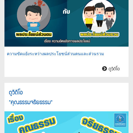
ความขัดแย้งระหว่างผลประโยชน์ส่วนตนและส่วนรวม
ความ
ดูวีดิโอ
ขัด
แย้ง
ระหว่าง
ดูวีดีโอ
ผล
"คุณธรรมจริยธรรม"
ประโยชน
ส่วน
ตน
และ