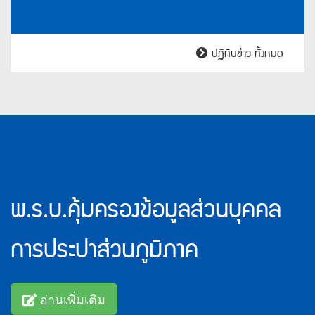
ปฏิทินข่าว ทั้งหมด
ข้อมูล
ส่วน
บุคคล
พ.ร.บ.คุ้มครองข้อมูลส่วนบุคคล
(PDPA)
การประปาส่วนภูมิภาค
อ่านเพิ่มเติม