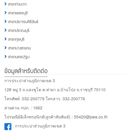
สาขาท่ามะกา
สาขาเพชรบุรี
สาขาประจวบคีรีขันธ์
สาขาปราณบุรี
สาขากุยบุรี
สาขาบางสะพาน
สาขานครปฐม
ข้อมูลสำหรับติดต่อ
การประปาส่วนภูมิภาคเขต 3
128 หมู่ 3 ถ.แสงชูโต ต.ท่าผา อ.บ้านโป่ง จ.ราชบุรี 70110
โทรศัพท์. 032-200779 โทรสาร. 032-200776
สายด่วน กปภ. : 1662
ไปรษณีย์อิเล็กทรอนิกส์(ลูกค้าสัมพันธ์) :
55420@pwa.co.th
:
การประปาส่วนภูมิภาคเขต 3