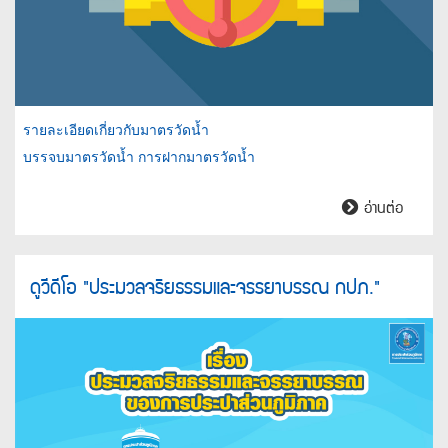
รายละเอียดเกี่ยวกับมาตรวัดน้ำ
บรรจบมาตรวัดน้ำ การฝากมาตรวัดน้ำ
ข้อมูล
อ่านต่อ
มาตร
วัด
น้ำ
ดูวีดีโอ "ประมวลจริยธรรมและจรรยาบรรณ กปภ."