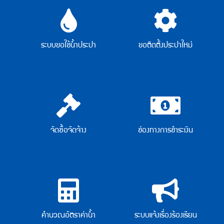
ลัด
แผนผัง
เว็บไซต์
(Sitemap)
ตัว
ระบบขอใช้น้ำประปา
ขอติดตั้งประปาใหม่
ช่วย
เหลือ
การ
เข้า
ถึง
เว็บไซต์
หน้า
หลัก
จัดซื้อจัดจ้าง
ช่องทางการชำระเงิน
หรือ
โฮมเพจ
หน้า
แจ้ง
เรื่อง
ร้อง
เรียน
หน้า
โทรศัพท์,โทรสาร,อีเมล์
คำนวณอัตราค่าน้ำ
ระบบแจ้งเรื่องร้องเรียน
หน้า